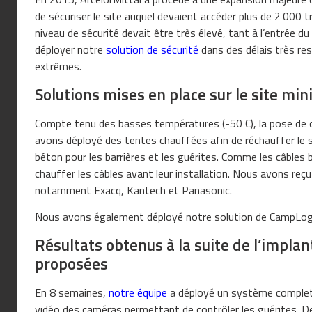
de sécuriser le site auquel devaient accéder plus de 2 000 t
niveau de sécurité devait être très élevé, tant à l’entrée du
déployer notre
solution de sécurité
dans des délais très res
extrêmes.
Solutions mises en place sur le site min
Compte tenu des basses températures (-50 C), la pose de ca
avons déployé des tentes chauffées afin de réchauffer le s
béton pour les barrières et les guérites. Comme les câbles b
chauffer les câbles avant leur installation. Nous avons reç
notamment Exacq, Kantech et Panasonic.
Nous avons également déployé notre solution de CampLogis
Résultats obtenus à la suite de l’impla
proposées
En 8 semaines,
notre équipe
a déployé un système complet d
vidéo des caméras permettant de contrôler les guérites. De