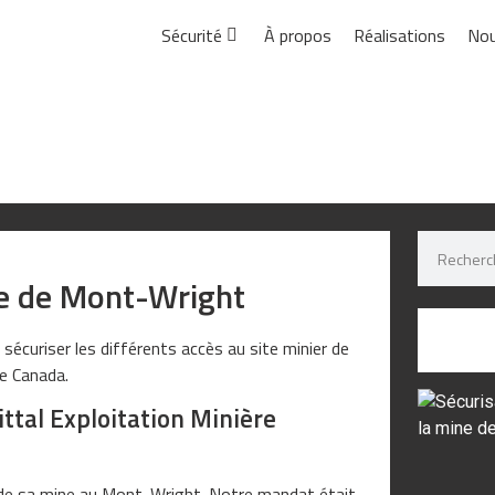
Sécurité
À propos
Réalisations
Nou
ne de Mont-Wright
 sécuriser les différents accès au site minier de
re Canada.
ttal Exploitation Minière
 de sa mine au Mont-Wright. Notre mandat était